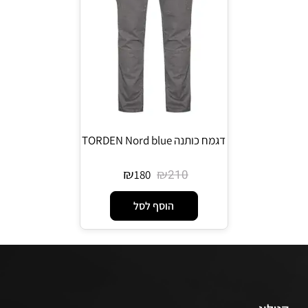
דגמח כותנה TORDEN Nord blue
₪
₪
210
180
הוסף לסל