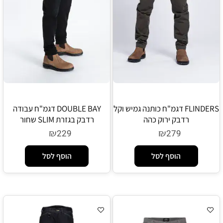
FLINDERS דגמ"ח כותנה גמיש וקל
DOUBLE BAY דגמ"ח עבודה
רדבק ירוק כהה
רדבק בגזרת SLIM שחור
₪
₪
229
279
הוסף לסל
הוסף לסל