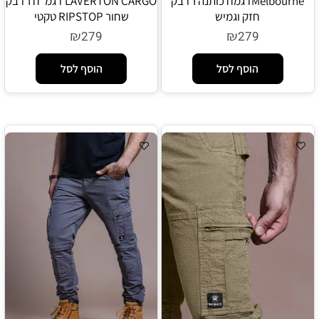
Melbourneדגמח כותנה רדבק
LAVERTON CARGO דגמ"ח רדבק
חזק וגמיש
שחור RIPSTOP טקטי
₪
₪
279
279
הוסף לסל
הוסף לסל