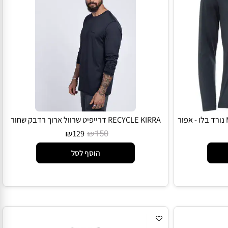
ולו דרייפיט ארוכה-Magnus נורד בלו - אפור
RECYCLE KIRRA דרייפיט שרוול ארוך רדבק שחור
₪
₪
129
150
הוסף לסל