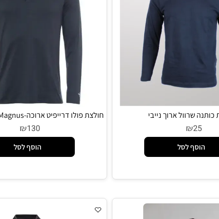
 שרוול ארוך נייבי
חולצת פ
מלאנג'
₪
₪
130
2
סף לסל
הוסף לסל