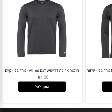
ולו דרייפיט ארוכה-Magnus נורד בלו - שחור
חולצה ארוכה דרייפיט דגם Alfred - נורד בלו (קיים
בעוד צבעים)
₪
120
הוסף לסל