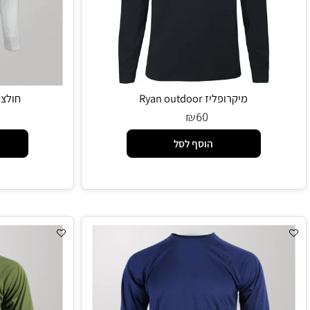
מיקרופליז Ryan outdoor
חולצת כותנ
₪
5
60
הוסף לסל
הו