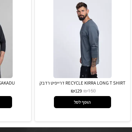
RECYCLE KIRRA LONG T SHIRT דרייפיט רדבק
KAKADU דרייפיט שרוול ארוך רדבק
אפור
₪
₪
9
129
150
הוסף לסל
הו