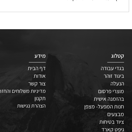
 פעמיים לעריכת הטקסט
ג
מידע
 עבודה
דף הבית
ד זוהר
אודות
לה
צור קשר
י פרסום
מדיניות משלוחים והחזרות
תקנון
נה אישית
הצהרת נגישות
 המפעל- מצפן
עים