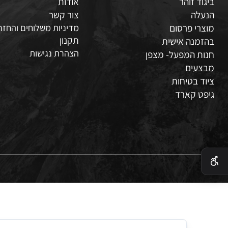
 עבודה
דף הבית
ד זוהר
אודות
לה
צור קשר
י פרסום
מדיניות משלוחים והחזרות
תקנון
נה אישית
הצהרת נגישות
 המפעל- מצפן
עים
 בטיחות
 קארד