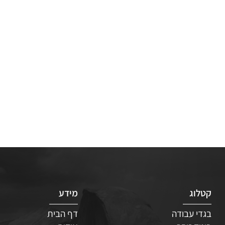
ג
מידע