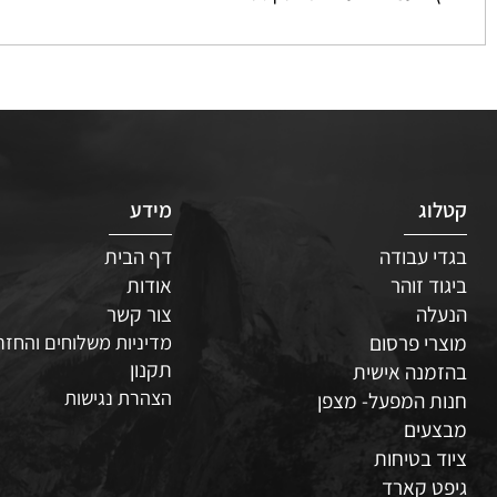
 פעמיים לעריכת הטקסט
ג
מידע
 עבודה
דף הבית
ד זוהר
אודות
לה
צור קשר
י פרסום
מדיניות משלוחים והחזרות
תקנון
נה אישית
הצהרת נגישות
 המפעל- מצפן
עים