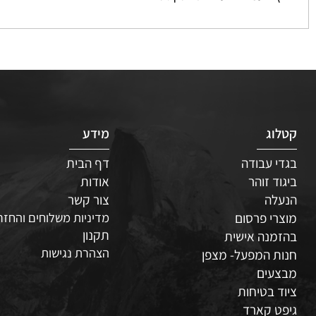
 פעמיים לעריכת הטקסט
ג
מידע
 עבודה
דף הבית
ד זוהר
אודות
לה
צור קשר
י פרסום
מדיניות משלוחים והחזרות
תקנון
נה אישית
הצהרת נגישות
 המפעל- מצפן
עים