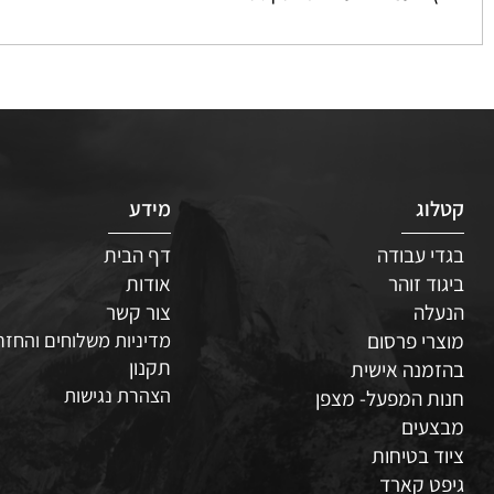
 פעמיים לעריכת הטקסט
ג
מידע
 עבודה
דף הבית
ד זוהר
אודות
לה
צור קשר
י פרסום
מדיניות משלוחים והחזרות
תקנון
נה אישית
הצהרת נגישות
 המפעל- מצפן
עים