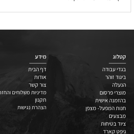
 פעמיים לעריכת הטקסט
ג
מידע
 עבודה
דף הבית
ד זוהר
אודות
לה
צור קשר
י פרסום
מדיניות משלוחים והחזרות
תקנון
נה אישית
הצהרת נגישות
 המפעל- מצפן
עים