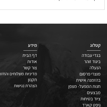
 פעמיים לעריכת הטקסט
ג
מידע
 עבודה
דף הבית
ד זוהר
אודות
לה
צור קשר
י פרסום
מדיניות משלוחים והחזרות
תקנון
נה אישית
הצהרת נגישות
 המפעל- מצפן
עים