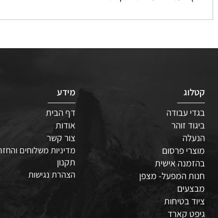
 פעמיים לעריכת הטקסט
ג
מידע
 עבודה
דף הבית
ד זוהר
אודות
לה
צור קשר
י פרסום
מדיניות משלוחים והחזרות
תקנון
נה אישית
הצהרת נגישות
 המפעל- מצפן
עים